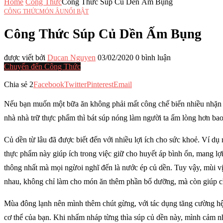
Home
Công Thức
Công Thức Súp Củ Dền Ấm Bụng
CÔNG THỨC
MÓN ÂU
NỔI BẬT
Công Thức Súp Củ Dền Ấm Bụng
được viết bởi
Ducan Nguyen
03/02/2020
0 bình luận
Chuyển đến Công Thức
Chia sẻ
2
Facebook
Twitter
Pinterest
Email
Nếu bạn muốn một bữa ăn không phải mất công chế biến nhiều nhặn 
nhà nhà trữ thực phẩm thì bát súp nóng làm người ta ấm lòng hơn ba
Củ dền từ lâu đã được biết đến với nhiều lợi ích cho sức khoẻ. Ví dụ 
thực phẩm này giúp ích trong việc giữ cho huyết áp bình ổn, mang lợi
thông nhất mà mọi ngừoi nghĩ đến là nước ép củ dền. Tuy vậy, mùi vị
nhau, không chỉ làm cho món ăn thêm phần bổ dưỡng, mà còn giúp ch
Mùa đông lạnh nên mình thêm chút gừng, với tác dụng tăng cường hệ t
cơ thể của bạn. Khi nhấm nháp từng thìa súp củ dền này, mình cảm nh