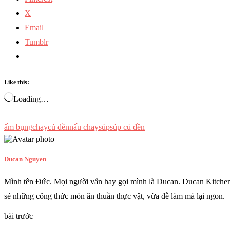
X
Email
Tumblr
Like this:
Loading…
ấm bụng
chay
củ dền
nấu chay
súp
súp củ dền
Ducan Nguyen
Mình tên Đức. Mọi người vẫn hay gọi mình là Ducan. Ducan Kitchen l
sẻ những công thức món ăn thuần thực vật, vừa dễ làm mà lại ngon.
bài trước