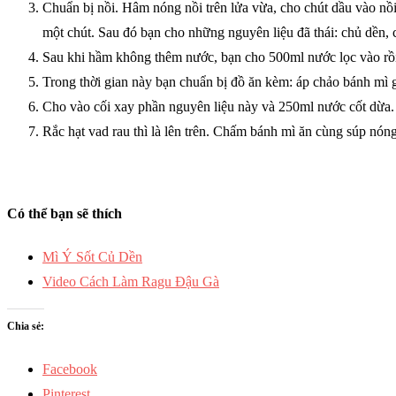
Chuẩn bị nồi. Hâm nóng nồi trên lửa vừa, cho chút dầu vào nồ
một chút. Sau đó bạn cho những nguyên liệu đã thái: chủ dền, 
Sau khi hầm không thêm nước, bạn cho 500ml nước lọc vào rồi đ
Trong thời gian này bạn chuẩn bị đồ ăn kèm: áp chảo bánh mì gi
Cho vào cối xay phần nguyên liệu này và 250ml nước cốt dừa. X
Rắc hạt vad rau thì là lên trên. Chấm bánh mì ăn cùng súp nón
Có thể bạn sẽ thích
Mì Ý Sốt Củ Dền
Video Cách Làm Ragu Đậu Gà
Chia sẻ:
Facebook
Pinterest