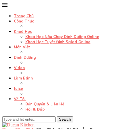
Trang Chủ
Công Thức
Khoá Học
Khoá Học Nấu Chay Dinh Dưỡng Online
Khoá Học Tuyệt Đỉnh Salad Online
Món Việt
Dinh Dưỡng
Video
Làm Bánh
Juice
Về Tôi
Bản Quyền & Liên Hệ
Hỏi & Đáp
Search