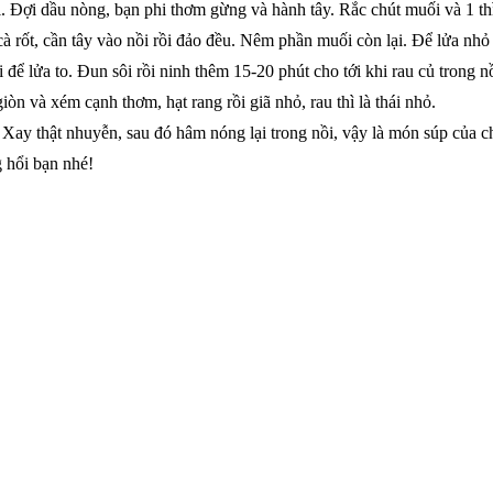
i. Đợi dầu nòng, bạn phi thơm gừng và hành tây. Rắc chút muối và 1 
cà rốt, cần tây vào nồi rồi đảo đều. Nêm phần muối còn lại. Để lửa nh
ể lửa to. Đun sôi rồi ninh thêm 15-20 phút cho tới khi rau củ trong n
òn và xém cạnh thơm, hạt rang rồi giã nhỏ, rau thì là thái nhỏ.
ay thật nhuyễn, sau đó hâm nóng lại trong nồi, vậy là món súp của chún
g hổi bạn nhé!