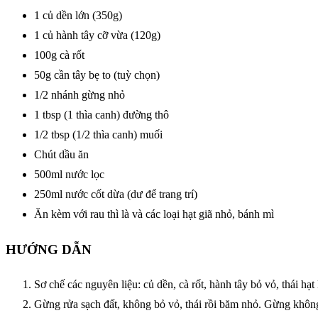
1 củ dền lớn (350g)
1 củ hành tây cỡ vừa (120g)
100g cà rốt
50g cần tây bẹ to (tuỳ chọn)
1/2 nhánh gừng nhỏ
1 tbsp (1 thìa canh) đường thô
1/2 tbsp (1/2 thìa canh) muối
Chút dầu ăn
500ml nước lọc
250ml nước cốt dừa (dư để trang trí)
Ăn kèm với rau thì là và các loại hạt giã nhỏ, bánh mì
HƯỚNG DẪN
Sơ chế các nguyên liệu: củ dền, cà rốt, hành tây bỏ vỏ, thái hạt
Gừng rửa sạch đất, không bỏ vỏ, thái rồi băm nhỏ. Gừng không