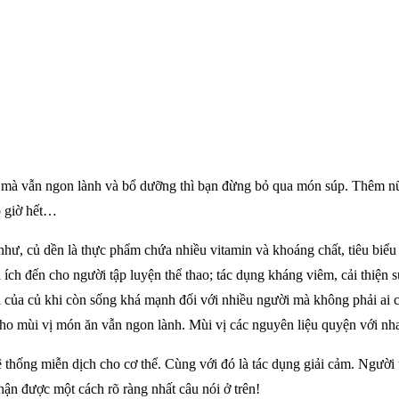
mà vẫn ngon lành và bổ dưỡng thì bạn đừng bỏ qua món súp. Thêm nữ
o giờ hết…
như, củ dền là thực phẩm chứa nhiều vitamin và khoáng chất, tiêu biểu c
 ích đến cho người tập luyện thể thao; tác dụng kháng viêm, cải thiện 
 của củ khi còn sống khá mạnh đối với nhiều người mà không phải ai c
o mùi vị món ăn vẫn ngon lành. Mùi vị các nguyên liệu quyện với nh
hống miễn dịch cho cơ thể. Cùng với đó là tác dụng giải cảm. Người ta
ận được một cách rõ ràng nhất câu nói ở trên!