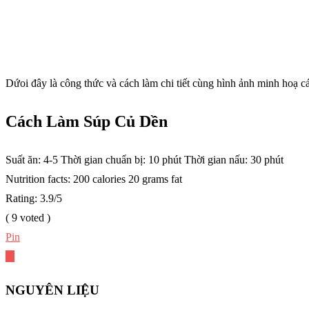
Dứoi đây là công thức và cách làm chi tiết cùng hình ảnh minh hoạ c
Cách Làm Súp Củ Dền
Suất ăn:
4-5
Thời gian chuẩn bị:
10 phút
Thời gian nấu:
30 phút
Nutrition facts:
200 calories
20 grams fat
Rating:
3.9
/5
(
9
voted )
Pin
In
NGUYÊN LIỆU