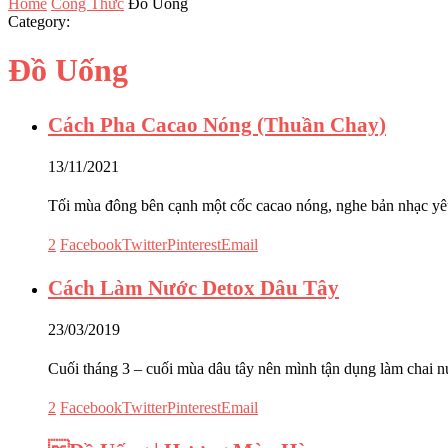
Home
Công Thức
Đồ Uống
Category:
Đồ Uống
Cách Pha Cacao Nóng (Thuần Chay)
13/11/2021
Tối mùa đông bên cạnh một cốc cacao nóng, nghe bản nhạc yê
2
Facebook
Twitter
Pinterest
Email
Cách Làm Nước Detox Dâu Tây
23/03/2019
Cuối tháng 3 – cuối mùa dâu tây nên mình tận dụng làm chai n
2
Facebook
Twitter
Pinterest
Email