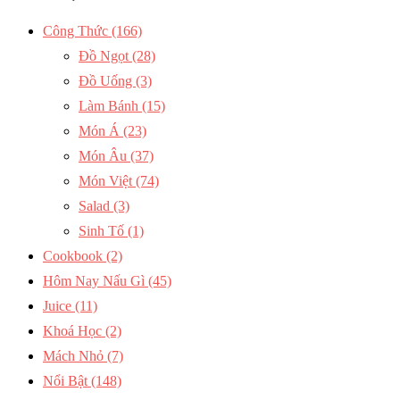
Công Thức
(166)
Đồ Ngọt
(28)
Đồ Uống
(3)
Làm Bánh
(15)
Món Á
(23)
Món Âu
(37)
Món Việt
(74)
Salad
(3)
Sinh Tố
(1)
Cookbook
(2)
Hôm Nay Nấu Gì
(45)
Juice
(11)
Khoá Học
(2)
Mách Nhỏ
(7)
Nổi Bật
(148)