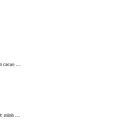
ụm cacao …
ước mình …