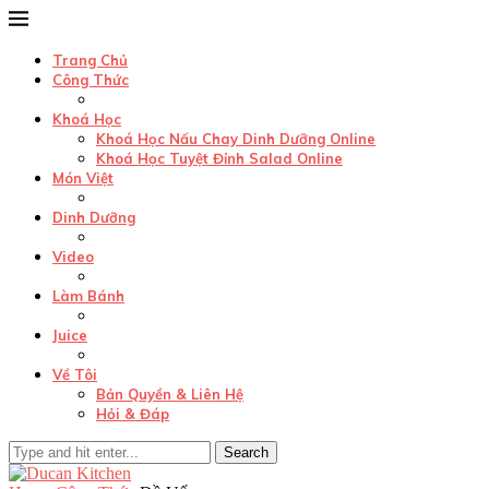
Trang Chủ
Công Thức
Khoá Học
Khoá Học Nấu Chay Dinh Dưỡng Online
Khoá Học Tuyệt Đỉnh Salad Online
Món Việt
Dinh Dưỡng
Video
Làm Bánh
Juice
Về Tôi
Bản Quyền & Liên Hệ
Hỏi & Đáp
Search